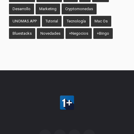
Desarrollo
Marketing
Cryptomonedas
UNOMAS.APP
Tutorial
Tecnología
Mac Os
Bluestacks
Novedades
+Negocios
+Bingo