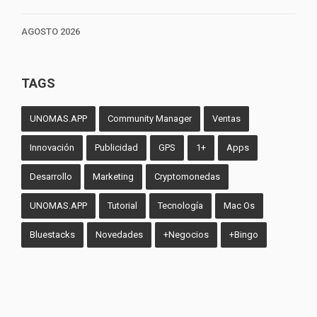
AGOSTO 2026
TAGS
UNOMAS.APP
Community Manager
Ventas
Innovación
Publicidad
GPS
1+
Apps
Desarrollo
Marketing
Cryptomonedas
UNOMAS.APP
Tutorial
Tecnología
Mac Os
Bluestacks
Novedades
+Negocios
+Bingo