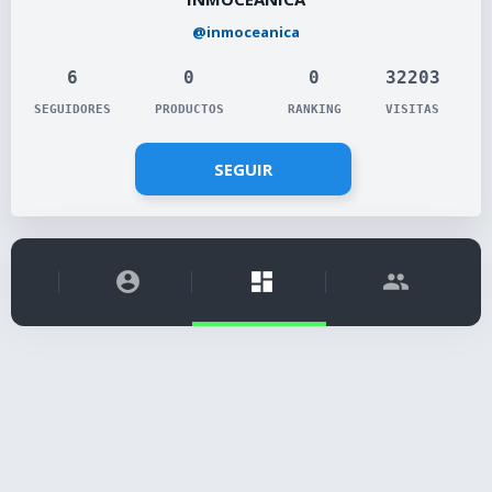
@inmoceanica
6
0
0
32203
SEGUIDORES
PRODUCTOS
RANKING
VISITAS
SEGUIR
account_circle
dashboard
people