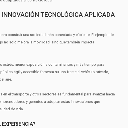
o adaptadas al contexto local.
A INNOVACIÓN TECNOLÓGICA APLICADA
ra construir una sociedad más conectada y eficiente. El ejemplo de
o no solo mejora la movilidad, sino que también impacta
nos estrés, menor exposición a contaminantes y más tiempo para
público ágil y accesible fomenta su uso frente al vehículo privado,
el aire.
s en el transporte y otros sectores es fundamental para avanzar hacia
 emprendedores y gerentes a adoptar estas innovaciones que
alidad de vida.
 EXPERIENCIA?