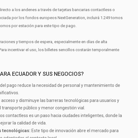
directo a los andenes a través de tarjetas bancarias contactless o
nciada por los fondos europeos NextGeneration, incluirá 1.249 tornos
rnos por estación para este tipo de pago.
aciones y tiempos de espera, especialmente en días de alta
ra incentivar el uso, los billetes sencillos costarán temporalmente
PARA ECUADOR Y SUS NEGOCIOS?
del pago reduce la necesidad de personal y mantenimiento de
ficativos.
el acceso y disminuye las barreras tecnológicas para usuarios y
l transporte público y menor congestión vial.
s contactless es un paso hacia ciudades inteligentes, donde la
orar la calidad de vida.
 tecnológicas:
Este tipo de innovación abre el mercado para