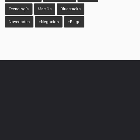
Tecnología
Mac Os
Bluestacks
Novedades
+Negocios
+Bingo